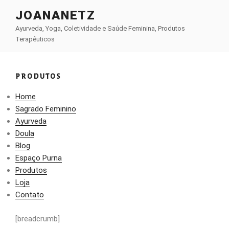
Pular
JOANANETZ
para
Ayurveda, Yoga, Coletividade e Saúde Feminina, Produtos
o
Terapêuticos
conteúdo
PRODUTOS
Home
Sagrado Feminino
Ayurveda
Doula
Blog
Espaço Purna
Produtos
Loja
Contato
[breadcrumb]