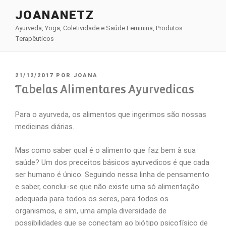
Pular
JOANANETZ
para
Ayurveda, Yoga, Coletividade e Saúde Feminina, Produtos
o
Terapêuticos
conteúdo
PUBLICADO
21/12/2017
POR
JOANA
EM
Tabelas Alimentares Ayurvedicas
Para o ayurveda, os alimentos que ingerimos são nossas
medicinas diárias.
Mas como saber qual é o alimento que faz bem à sua
saúde? Um dos preceitos básicos ayurvedicos é que cada
ser humano é único. Seguindo nessa linha de pensamento
e saber, conclui-se que não existe uma só alimentação
adequada para todos os seres, para todos os
organismos, e sim, uma ampla diversidade de
possibilidades que se conectam ao biótipo psicofísico de