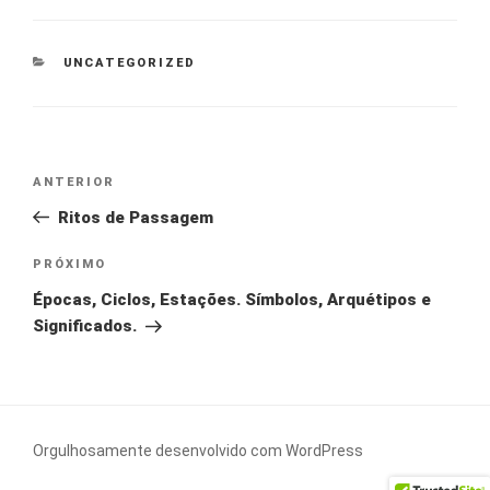
CATEGORIAS
UNCATEGORIZED
Navegação
Post
ANTERIOR
de
anterior
Ritos de Passagem
Post
Próximo
PRÓXIMO
post
Épocas, Ciclos, Estações. Símbolos, Arquétipos e
Significados.
Orgulhosamente desenvolvido com WordPress